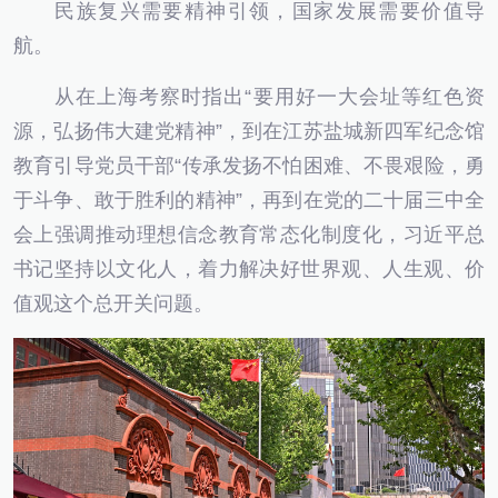
民族复兴需要精神引领，国家发展需要价值导
航。
从在上海考察时指出“要用好一大会址等红色资
源，弘扬伟大建党精神”，到在江苏盐城新四军纪念馆
教育引导党员干部“传承发扬不怕困难、不畏艰险，勇
于斗争、敢于胜利的精神”，再到在党的二十届三中全
会上强调推动理想信念教育常态化制度化，习近平总
书记坚持以文化人，着力解决好世界观、人生观、价
值观这个总开关问题。