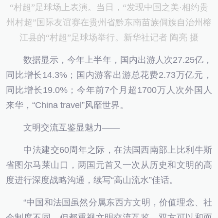
“村超”足球场上表演。当日，“发现中国之美·相约贵
州村超”国际友谊赛在贵州省黔东南苗族侗族自治州榕
江县的“村超”足球场举行。新华社记者 陶亮 摄
数据显示，今年上半年，国内出游人次27.25亿，
同比增长14.3%；国内游客出游总花费2.73万亿元，
同比增长19.0%；今年前7个月超1700万人次外国人
来华，“China travel”风靡世界。
文明交流互鉴显魅力——
中法建交60周年之际，在法国西南部上比利牛斯
省图尔马莱山口，两国元首又一次从历史和文明的高
度进行深度战略沟通，续写“高山流水”佳话。
“中国和法国虽然分属东西方文明，价值理念、社
会制度不同，但都重视文明交流互鉴。双方可以和而