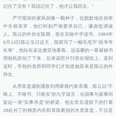
记住了没有？我说记住了，他才让我回去。”
严守规矩的家风就像一颗种子，也默默地在孙辈
中生根发芽，他们时刻严格要求自己，谦虚低调做
人。陈云的外孙女陈茜，曾在实验中学读书。1984年
6月13日陈云生日这天，陈茜写了一幅毛笔字“祝爷爷
长寿”，他站在桌边微笑地看着。这温馨的一幕被秘书
用相机抓拍了下来，后来该照片刊登在报纸上。直到
这时，学校的老师和同学们才知道她原来是陈云的外
孙女。
从用算盘遏制通胀到用家规约束亲属，陈云以“不
唯上、不唯书、只唯实”的九字箴言，在国事与家事间
架起一座“实事求是”的桥梁。他去世后遗留下的打着
28处补丁的棉质内衣和算珠磨损的木质算盘，不仅是