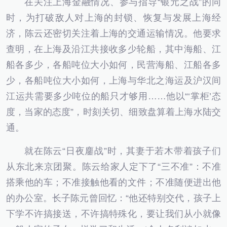
在关注上海金融情况、参与指导“银元之战”的同
时，为打破敌人对上海的封锁、恢复与发展上海经
济，陈云还密切关注着上海的交通运输情况。他要求
查明，在上海及沿江共接收多少轮船，其中海船、江
船各多少，各船吨位大小如何，民营海船、江船各多
少，各船吨位大小如何，上海与华北之海运及沪汉间
江运共需要多少吨位的船只才够用……他以“‘掌柜’态
度，当家的态度”，时刻关切、细致盘算着上海水陆交
通。
就在陈云“日夜鏖战”时，其妻于若木带着孩子们
从东北来京团聚。陈云给家人定下了“三不准”：不准
搭乘他的车；不准接触他看的文件；不准随便进出他
的办公室。长子陈元曾回忆：“他还特别交代，孩子上
下学不许搞接送，不许搞特殊化，要让我们从小就像