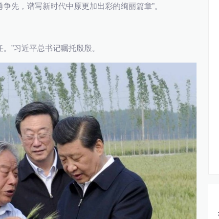
勇争先，谱写新时代中原更加出彩的绚丽篇章”。
。”习近平总书记嘱托殷殷。