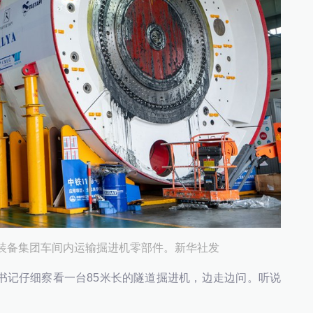
在中铁装备集团车间内运输掘进机零部件。新华社发
书记仔细察看一台85米长的隧道掘进机，边走边问。听说