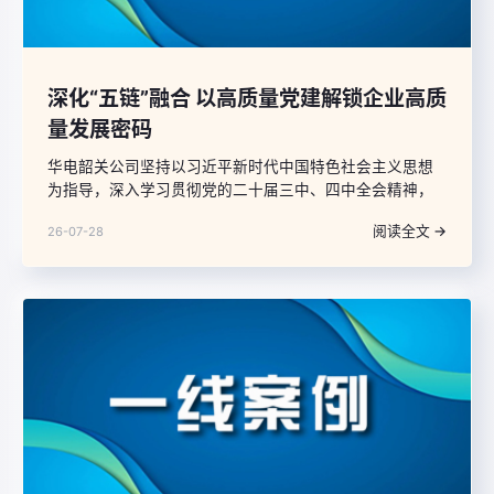
深化“五链”融合 以高质量党建解锁企业高质
量发展密码
华电韶关公司坚持以习近平新时代中国特色社会主义思想
为指导，深入学习贯彻党的二十届三中、四中全会精神，
牢牢把握新时代党的建设总要求，聚焦党建工作与生产经
阅读全文 →
26-07-28
营融合不深、基层党组织战斗堡垒作用发挥不充分、干部
人才队伍活力不足等问题，紧扣能源保供、绿色转型、提
质增效、改革创新核心任务，以学习链、组织链、产业
链、服务链、纪律链“五链”深度融合，把党建优势转化为发
展优势、组织活力转化为攻坚动力、党员先锋力转化为核
心竞争力，以高质量党建引领保障企业高质量发展行稳致
远。