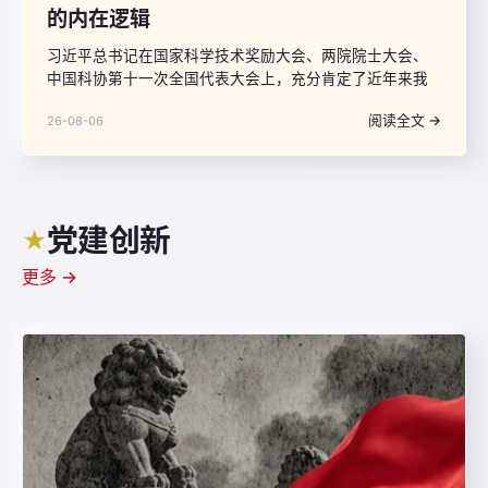
的内在逻辑
习近平总书记在国家科学技术奖励大会、两院院士大会、
中国科协第十一次全国代表大会上，充分肯定了近年来我
国科技事业取得的重大成就，深刻分析了科技发展面临的
阅读全文 →
26-08-06
新形势，就进一步增强责任感紧迫感使命感、全力抓好党
中央关于“十五五”时期科技事业各项部署的落实提出了明确
要求，强调“推动科技创新和产业创新深度融合。
党建创新
★
更多 →