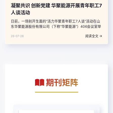
凝聚共识 创新党建 华聚能源开展青年职工7
人谈活动
日前，一场别开生面的“活力华聚青年职工7人谈”活动在山
东华聚能源股份有限公司（下称“华聚能源”）406会议室举
行，来自华聚能源各单位、部室的7名青年职工与公司党委
阅读全文 →
26-07-28
书记、副总经理甄德远面对面畅谈交流，让在场青年干部
职工直呼“过瘾”。
期刊矩阵