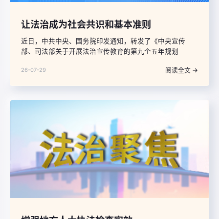
让法治成为社会共识和基本准则
近日，中共中央、国务院印发通知，转发了《中央宣传
部、司法部关于开展法治宣传教育的第九个五年规划
（2026—2030年）》（以下简称《规划》），对“九五”普
阅读全文 →
26-07-29
法作了全面部署。