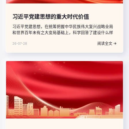
习近平党建思想的重大时代价值
习近平党建思想，在统筹把握中华民族伟大复兴战略全局
和世界百年未有之大变局基础上，科学回答了建设什么样
的长期执政的马克思主义政党、怎样建设长期执政的马克
阅读全文 →
26-07-28
思主义政党的重大时代课题，把我们党对马克思主义政党
建设规律的认识提升到新的高度，对强党强国具有重大现
实意义和长远指导意义。这一思想立时代之潮头、应时代
之所需，战略性、创造性地回答了中国之问、世界之问、
人民之问、时代之问，彰显了重大时代价值。