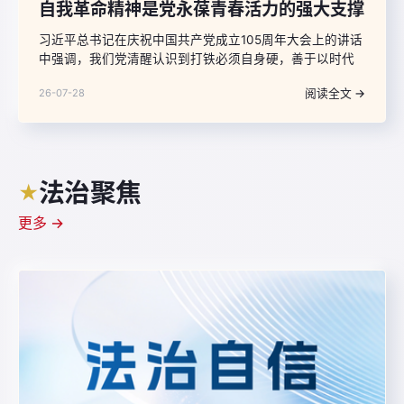
自我革命精神是党永葆青春活力的强大支撑
习近平总书记在庆祝中国共产党成立105周年大会上的讲话
中强调，我们党清醒认识到打铁必须自身硬，善于以时代
发展要求审视自己、以强烈忧患意识警醒自己、以自我革
阅读全文 →
26-07-28
命精神完善自己，高度重视自身建设，坚决清除一切损害
党的先进性和纯洁性的因素、清除一切侵蚀党的健康肌体
的病毒，在革命性锻造中更加坚强有力。
法治聚焦
★
更多 →