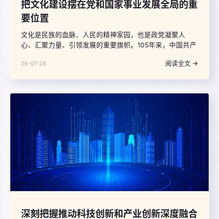
把文化建设摆在党和国家事业发展全局的重
要位置
文化是民族的血脉、人民的精神家园，也是政党凝聚人
心、汇聚力量、引领发展的重要旗帜。105年来，中国共产
党始终把文化建设摆在党和国家事业发展全局的重要位
阅读全文 →
26-07-28
置，以文化力量支撑强国建设、民族复兴伟业。立足新时
代，回顾党领导文化建设的历程、成就与经验，提炼规律
性认识，对于建设社会主义文化强国、以中国式现代化全
面推进中华民族伟大复兴，具有重要的历史借鉴意义。
深刻把握推动科技创新和产业创新深度融合