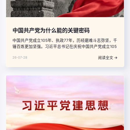
中国共产党为什么能的关键密码
中国共产党成立105年、执政77年，历经磨难斗志弥坚，千
锤百炼更加坚强。习近平总书记在庆祝中国共产党成立105
周年大会上，以宏阔视野回望党的历史，凝练概括并深刻
阅读全文 →
26-07-28
阐发党的六大优秀特质，指出“中国共产党之所以能够在
105年奋斗中不断铸就辉煌，历史和人民之所以选择中国共
产党，根本在于我们党具有其他政党和政治力量无可比拟
的优秀特质”。