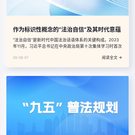
作为标识性概念的“法治自信”及其时代意蕴
“法治自信”是新时代中国法治话语体系的关键构成。2023
年11月，习近平总书记在中央政治局第十次集体学习时首次
明确提出“要坚定法治自信”；2025年1月，在致信中国法学
阅读全文 →
26-08-07
会第九次全国会员代表大会时进一步强调，“广大法学法律
工作者要坚定法治自信”。这些重要论断，将法治的制度属
性与自信的精神特质有机融合，升华为对中国特色社会主
义法治道路、理论、制度、文化的整体性确信，标志着我
国法治建设已超越单纯治理范式的演进，实现了从制度构
建向文化认同、从实践探索到精神信仰的深层跃升。