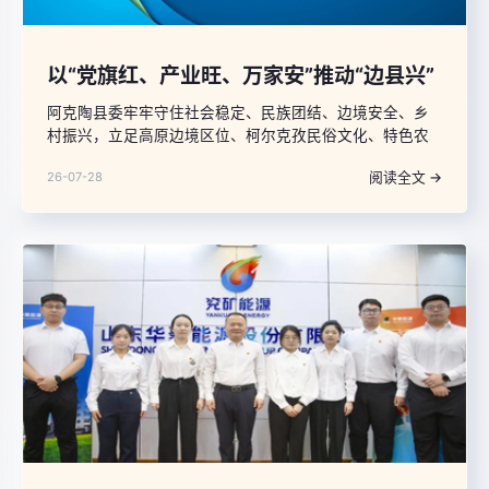
以“党旗红、产业旺、万家安”推动“边县兴”
阿克陶县委牢牢守住社会稳定、民族团结、边境安全、乡
村振兴，立足高原边境区位、柯尔克孜民俗文化、特色农
牧业资源独特优势，打造全域党建品牌，构建横向拓展+纵
阅读全文 →
26-07-28
向贯通+立体辐射三维联动核心体系，打造覆盖农业产业、
文旅融合、基层治理全领域的“党建+”融合发展新模式，走
出一条高原边境县党建引领产业提质、文旅赋能、基层善
治的特色发展路径，形成以“党旗红、产业旺、万家安”助推
“边县兴”的生动实践。