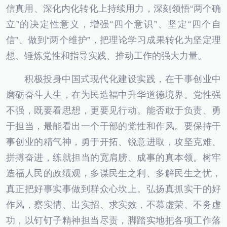
信真用、深化内化转化上持续用力，深刻领悟“两个确
立”的决定性意义，增强“四个意识”、坚定“四个自
信”、做到“两个维护”，把理论学习成果转化为坚定理
想、锤炼党性和指导实践、推动工作的强大力量。
积极投身中国式现代化建设实践，在干事创业中
磨砺奋斗人生，在为民造福中升华道德境界。党性强
不强，既要看思想，更要见行动。能否敢于负责、勇
于担当，最能看出一个干部的党性和作风。要保持干
事创业的精气神，勇于开拓、锐意进取，攻坚克难、
拼搏奋进，练就担当的宽肩膀、成事的真本领。树牢
造福人民的政绩观，多谋民生之利、多解民生之忧，
真正把好事实事做到群众心坎上。弘扬真抓实干的好
作风，察实情、出实招、求实效，不慕虚荣、不务虚
功，以钉钉子精神担当尽责，脚踏实地把各项工作落