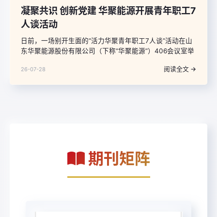
凝聚共识 创新党建 华聚能源开展青年职工7
人谈活动
日前，一场别开生面的“活力华聚青年职工7人谈”活动在山
东华聚能源股份有限公司（下称“华聚能源”）406会议室举
行，来自华聚能源各单位、部室的7名青年职工与公司党委
阅读全文 →
26-07-28
书记、副总经理甄德远面对面畅谈交流，让在场青年干部
职工直呼“过瘾”。
期刊矩阵