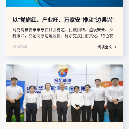
以“党旗红、产业旺、万家安”推动“边县兴”
阿克陶县委牢牢守住社会稳定、民族团结、边境安全、乡
村振兴，立足高原边境区位、柯尔克孜民俗文化、特色农
牧业资源独特优势，打造全域党建品牌，构建横向拓展+纵
阅读全文 →
26-07-28
向贯通+立体辐射三维联动核心体系，打造覆盖农业产业、
文旅融合、基层治理全领域的“党建+”融合发展新模式，走
出一条高原边境县党建引领产业提质、文旅赋能、基层善
治的特色发展路径，形成以“党旗红、产业旺、万家安”助推
“边县兴”的生动实践。