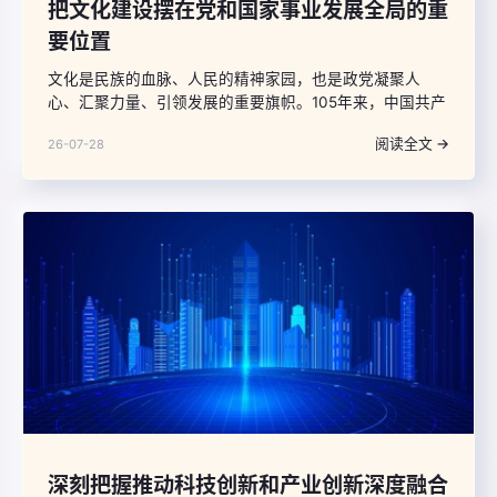
把文化建设摆在党和国家事业发展全局的重
要位置
文化是民族的血脉、人民的精神家园，也是政党凝聚人
心、汇聚力量、引领发展的重要旗帜。105年来，中国共产
党始终把文化建设摆在党和国家事业发展全局的重要位
阅读全文 →
26-07-28
置，以文化力量支撑强国建设、民族复兴伟业。立足新时
代，回顾党领导文化建设的历程、成就与经验，提炼规律
性认识，对于建设社会主义文化强国、以中国式现代化全
面推进中华民族伟大复兴，具有重要的历史借鉴意义。
深刻把握推动科技创新和产业创新深度融合