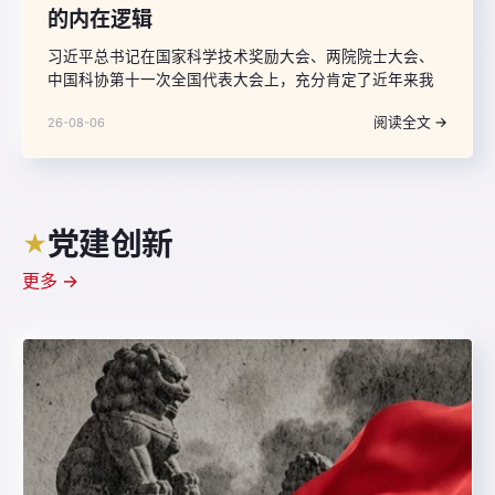
的内在逻辑
习近平总书记在国家科学技术奖励大会、两院院士大会、
中国科协第十一次全国代表大会上，充分肯定了近年来我
国科技事业取得的重大成就，深刻分析了科技发展面临的
阅读全文 →
26-08-06
新形势，就进一步增强责任感紧迫感使命感、全力抓好党
中央关于“十五五”时期科技事业各项部署的落实提出了明确
要求，强调“推动科技创新和产业创新深度融合。
党建创新
★
更多 →