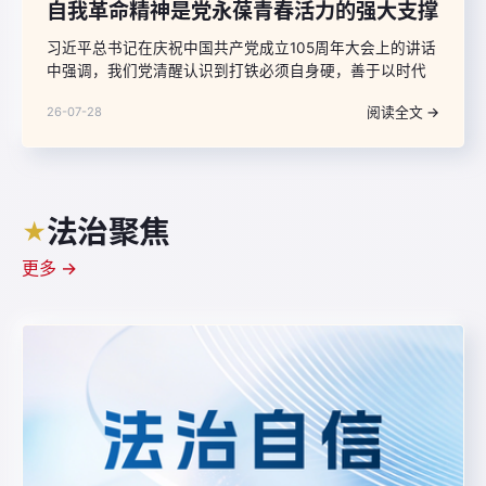
自我革命精神是党永葆青春活力的强大支撑
习近平总书记在庆祝中国共产党成立105周年大会上的讲话
中强调，我们党清醒认识到打铁必须自身硬，善于以时代
发展要求审视自己、以强烈忧患意识警醒自己、以自我革
阅读全文 →
26-07-28
命精神完善自己，高度重视自身建设，坚决清除一切损害
党的先进性和纯洁性的因素、清除一切侵蚀党的健康肌体
的病毒，在革命性锻造中更加坚强有力。
法治聚焦
★
更多 →