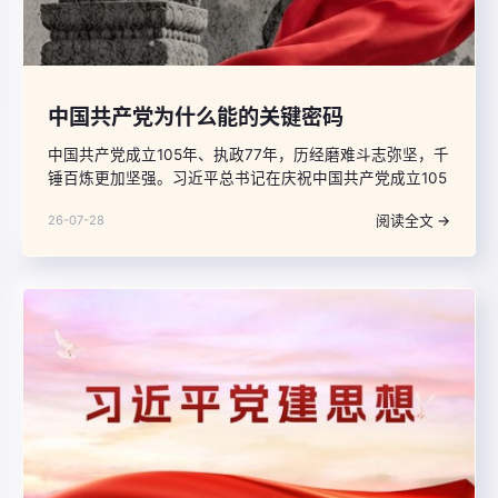
中国共产党为什么能的关键密码
中国共产党成立105年、执政77年，历经磨难斗志弥坚，千
锤百炼更加坚强。习近平总书记在庆祝中国共产党成立105
周年大会上，以宏阔视野回望党的历史，凝练概括并深刻
阅读全文 →
26-07-28
阐发党的六大优秀特质，指出“中国共产党之所以能够在
105年奋斗中不断铸就辉煌，历史和人民之所以选择中国共
产党，根本在于我们党具有其他政党和政治力量无可比拟
的优秀特质”。