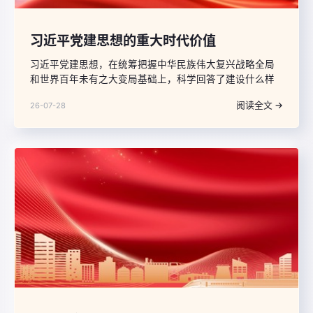
习近平党建思想的重大时代价值
习近平党建思想，在统筹把握中华民族伟大复兴战略全局
和世界百年未有之大变局基础上，科学回答了建设什么样
的长期执政的马克思主义政党、怎样建设长期执政的马克
阅读全文 →
26-07-28
思主义政党的重大时代课题，把我们党对马克思主义政党
建设规律的认识提升到新的高度，对强党强国具有重大现
实意义和长远指导意义。这一思想立时代之潮头、应时代
之所需，战略性、创造性地回答了中国之问、世界之问、
人民之问、时代之问，彰显了重大时代价值。