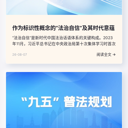
作为标识性概念的“法治自信”及其时代意蕴
“法治自信”是新时代中国法治话语体系的关键构成。2023
年11月，习近平总书记在中央政治局第十次集体学习时首次
明确提出“要坚定法治自信”；2025年1月，在致信中国法学
阅读全文 →
26-08-07
会第九次全国会员代表大会时进一步强调，“广大法学法律
工作者要坚定法治自信”。这些重要论断，将法治的制度属
性与自信的精神特质有机融合，升华为对中国特色社会主
义法治道路、理论、制度、文化的整体性确信，标志着我
国法治建设已超越单纯治理范式的演进，实现了从制度构
建向文化认同、从实践探索到精神信仰的深层跃升。