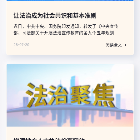
让法治成为社会共识和基本准则
近日，中共中央、国务院印发通知，转发了《中央宣传
部、司法部关于开展法治宣传教育的第九个五年规划
（2026—2030年）》（以下简称《规划》），对“九五”普
阅读全文 →
26-07-29
法作了全面部署。