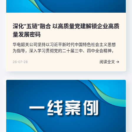
深化“五链”融合 以高质量党建解锁企业高质
量发展密码
华电韶关公司坚持以习近平新时代中国特色社会主义思想
为指导，深入学习贯彻党的二十届三中、四中全会精神，
牢牢把握新时代党的建设总要求，聚焦党建工作与生产经
阅读全文 →
26-07-28
营融合不深、基层党组织战斗堡垒作用发挥不充分、干部
人才队伍活力不足等问题，紧扣能源保供、绿色转型、提
质增效、改革创新核心任务，以学习链、组织链、产业
链、服务链、纪律链“五链”深度融合，把党建优势转化为发
展优势、组织活力转化为攻坚动力、党员先锋力转化为核
心竞争力，以高质量党建引领保障企业高质量发展行稳致
远。