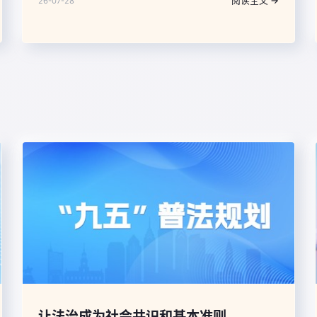
阅读全文 →
26-07-28
的马克思主义政党的重大时代课题，把我们党对马克思
主义政党建设规律的认识提升到新的高度，对强党强国
具有重大现实意义和长远指导意义。这一思想立时代之
潮头、应时代之所需，战略性、创造性地回答了中国之
问、世界之问、人民之问、时代之问，彰显了重大时代
价值。
让法治成为社会共识和基本准则