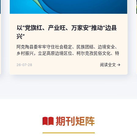
以“党旗红、产业旺、万家安”推动“边县
兴”
阿克陶县委牢牢守住社会稳定、民族团结、边境安全、
乡村振兴，立足高原边境区位、柯尔克孜民俗文化、特
色农牧业资源独特优势，打造全域党建品牌，构建横向
阅读全文 →
26-07-28
拓展+纵向贯通+立体辐射三维联动核心体系，打造覆盖
农业产业、文旅融合、基层治理全领域的“党建+”融合
发展新模式，走出一条高原边境县党建引领产业提质、
文旅赋能、基层善治的特色发展路径，形成以“党旗
红、产业旺、万家安”助推“边县兴”的生动实践。
期刊矩阵