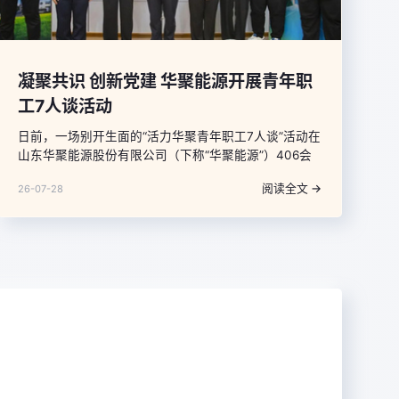
凝聚共识 创新党建 华聚能源开展青年职
工7人谈活动
日前，一场别开生面的“活力华聚青年职工7人谈”活动在
山东华聚能源股份有限公司（下称“华聚能源”）406会
议室举行，来自华聚能源各单位、部室的7名青年职工
阅读全文 →
26-07-28
与公司党委书记、副总经理甄德远面对面畅谈交流，让
在场青年干部职工直呼“过瘾”。