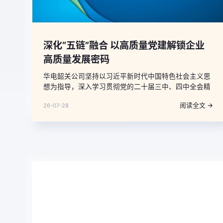
深化“五链”融合 以高质量党建解锁企业
高质量发展密码
华电韶关公司坚持以习近平新时代中国特色社会主义思
想为指导，深入学习贯彻党的二十届三中、四中全会精
神，牢牢把握新时代党的建设总要求，聚焦党建工作与
阅读全文 →
26-07-28
生产经营融合不深、基层党组织战斗堡垒作用发挥不充
分、干部人才队伍活力不足等问题，紧扣能源保供、绿
色转型、提质增效、改革创新核心任务，以学习链、组
织链、产业链、服务链、纪律链“五链”深度融合，把党
建优势转化为发展优势、组织活力转化为攻坚动力、党
员先锋力转化为核心竞争力，以高质量党建引领保障企
业高质量发展行稳致远。