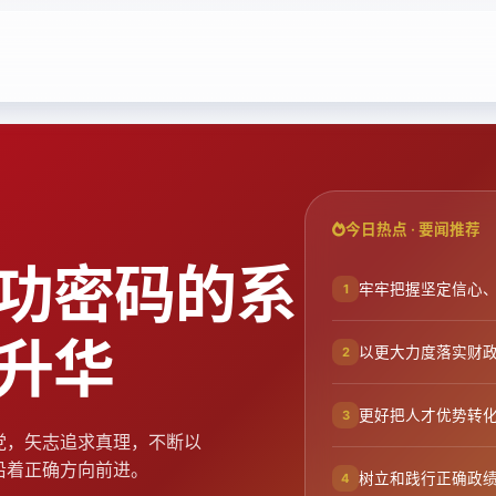
今日热点 · 要闻推荐
功密码的系
牢牢把握坚定信心、
1
升华
以更大力度落实财
2
更好把人才优势转
3
党，矢志追求真理，不断以
沿着正确方向前进。
树立和践行正确政绩
4