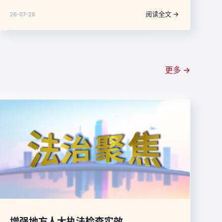
以时代发展要求审视自己、以强烈忧患意识警醒自己、
阅读全文 →
26-07-28
以自我革命精神完善自己，高度重视自身建设，坚决清
除一切损害党的先进性和纯洁性的因素、清除一切侵蚀
党的健康肌体的病毒，在革命性锻造中更加坚强有力。
更多 →
增强地方人大执法检查实效