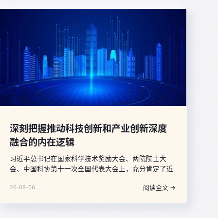
深刻把握推动科技创新和产业创新深度
融合的内在逻辑
习近平总书记在国家科学技术奖励大会、两院院士大
会、中国科协第十一次全国代表大会上，充分肯定了近
年来我国科技事业取得的重大成就，深刻分析了科技发
阅读全文 →
26-08-06
展面临的新形势，就进一步增强责任感紧迫感使命感、
全力抓好党中央关于“十五五”时期科技事业各项部署的
落实提出了明确要求，强调“推动科技创新和产业创新