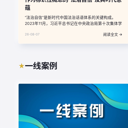
蕴
“法治自信”是新时代中国法治话语体系的关键构成。
2023年11月，习近平总书记在中央政治局第十次集体学
习时首次明确提出“要坚定法治自信”；2025年1月，在
阅读全文 →
26-08-07
致信中国法学会第九次全国会员代表大会时进一步强
调，“广大法学法律工作者要坚定法治自信”。这些重要
论断，将法治的制度属性与自信的精神特质有机融合，
升华为对中国特色社会主义法治道路、理论、制度、文
化的整体性确信，标志着我国法治建设已超越单纯治理
一线案例
★
范式的演进，实现了从制度构建向文化认同、从实践探
索到精神信仰的深层跃升。