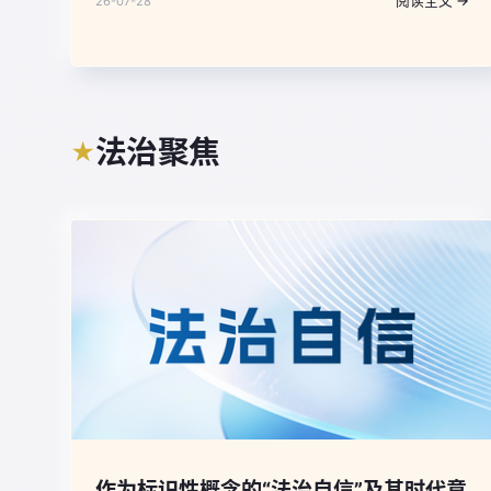
阅读全文 →
26-07-28
练概括并深刻阐发党的六大优秀特质，指出“中国共产
党之所以能够在105年奋斗中不断铸就辉煌，历史和人
民之所以选择中国共产党，根本在于我们党具有其他政
党和政治力量无可比拟的优秀特质”。
法治聚焦
★
作为标识性概念的“法治自信”及其时代意