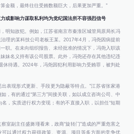
算金额，最终往往受贿数额巨大，后果更加严重。”
权力或影响力谋取私利均为党纪国法所不容强烈信号
闻，明知故犯。例如，江苏省南京市秦淮区城管局原局长冯
治理的某科技公司老板王某。2017年4月，冯尧因病提前
问一职。在未向组织报告、未经批准的情况下，冯尧入职该
其妹妹名义持有该公司股票。此外，冯尧还存在其他违纪违
消退休待遇。2024年，冯尧因犯利用影响力受贿罪，被判处
。
呈现出表现形式更新、手段更为隐蔽等特点。”江苏省张家港
如，有的通过“第三方”间接关联，如以成立咨询公司、中
为名，实质进行权力变现；有的不直接入职，以担任“短期
察室副主任盛旖瑾看来，政商“旋转门”造成的严重危害之
企业可以通过权力获得政策、资源、项目等多方面的竞争优