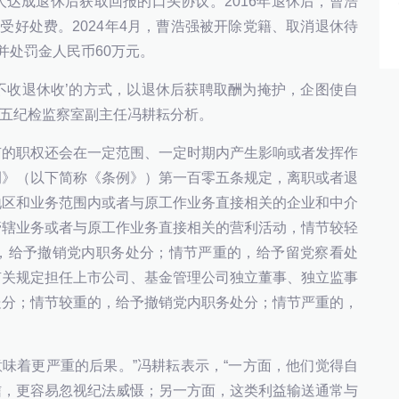
达成退休后获取回报的口头协议。2016年退休后，曹浩
受好处费。2024年4月，曹浩强被开除党籍、取消退休待
并处罚金人民币60万元。
位不收退休收’的方式，以退休后获聘取酬为掩护，企图使自
第五纪检监察室副主任冯耕耘分析。
有的职权还会在一定范围、一定时期内产生影响或者发挥作
例》（以下简称《条例》）第一百零五条规定，离职或者退
地区和业务范围内或者与原工作业务直接相关的企业和中介
管辖业务或者与原工作业务直接相关的营利活动，情节较轻
，给予撤销党内职务处分；情节严重的，给予留党察看处
有关规定担任上市公司、基金管理公司独立董事、独立监事
处分；情节较重的，给予撤销党内职务处分；情节严重的，
意味着更严重的后果。”冯耕耘表示，“一方面，他们觉得自
信，更容易忽视纪法威慑；另一方面，这类利益输送通常与