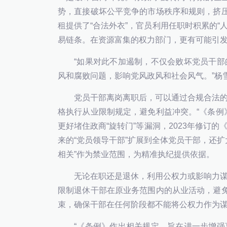
势，直接破坏公平竞争的市场秩序和规则，挤压
租提供了“合法外衣”，官员利用任职时积累的“
易链条。在资源富集的权力部门，更有可能引发“
“如果对此不加遏制，不仅会败坏党员干
风和腐败问题，影响党风政风和社会风气。”杨
党员干部离岗离职后，可以通过合规合法
格执行从业限制规定，避免利益冲突。“《条例
更好堵住政商“旋转门”等漏洞，2023年修订
来的“党员领导干部”扩展到全体党员干部，还
相关”作为禁业范围，为精准执纪提供依据。
无论在职还是退休，利用公权力或影响力
限制退休干部在原业务范围内的从业活动，避免
束，确保干部在任何阶段都不能将公权力作为
“《条例》作出相关规定，旨在进一步增