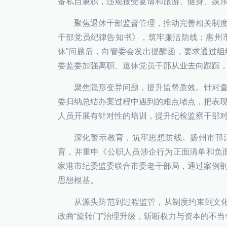
备私自兼职，违规接受宴请和旅游、健身、娱
聚焦退休干部监督管理，推动完善相关制
干部党员纪律告知书》，筑牢廉洁防线；惠州
休”问题后，向管委会发出提醒函，要求通过
委监委加强离职、退休党员干部从业去向跟踪，
聚焦隐形变异问题，提升监督质效。针对
委归纳总结办案过程中遇到的难点堵点，把表
人员开展有针对性的培训，提升纪检监察干部对“
深化警示教育，筑牢思想防线。扬州市邗
育，并重申《公职人员涉企行为正面清单和负面
家港市纪委监委联合市委老干部局，通过案例
思想根基。
从源头防范到过程监管，从制度约束到文化
政商“旋转门”治理升级，斩断权力与资本的不