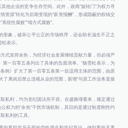
其他企业的竞争生存空间。此外，政商“旋转门”为权力寻
人情资源”转化为后期变现的“薪资报酬”，形成隐蔽的权钱交
系统性腐败”“塌方式腐败”。
部的形象，破坏公平公正的市场秩序，还会助长滋生不正之
雪松表示。
的方式发挥余热，为经济社会发展继续贡献力量，但必须严
》第一百零五条列出了具体的负面清单。”杨雪松表示，为
的《条例》扩大了第一百零五条第一款适用主体的范围，由原
扩大了离岗后禁止违规从业的范围，新增“与原工作业务直接
谋取私利，均为党纪国法所不容。在盛旖瑾看来，规定通过
公权力的“余热”干扰市场机制，其目的是通过制度刚性约
谋取私利的工具。
强离岗离职党员干部的党性观念和党纪意识，做到离岗不离