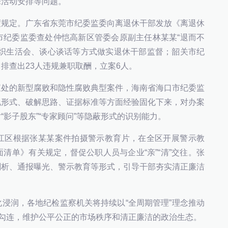
乐活动安排等问题。
度规定。广东省东莞市纪委监委向离退休干部发放《离退休
市纪委监委查处仲恺高新区管委会原副主任林某某“退而不
组织生活会、谈心谈话等方式做实退休干部监督；韶关市纪
排查出23人违规兼职取酬，立案6人。
查处的新型腐败和隐性腐败典型案件，海南省海口市纪委监
现形式、破解思路、证据标准等方面经验固化下来，对办案
影子股东”“专家顾问”等隐蔽形式的识别能力。
江区根据张某某案件拍摄警示教育片，在全区开展警示教
清单》有关规定，督促公职人员与企业“亲”“清”交往。张
剖析、通报曝光、警示教育等形式，引导干部夯实清正廉洁
浸润，各地纪检监察机关将持续以“全周期管理”理念推动
当勾连，维护公平公正的市场秩序和清正廉洁的政治生态。