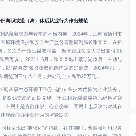
干部离职或退（离）休后从业行为作出规范
少隐藏着权力与资本的不当勾连。2024年，江苏省扬州市
新区原环境保护和安全生产监督管理局副局长张某某，在担
利，多次为一企业谋取利益。当该企业负责人提出支付“顾
线后再议”。2021年6月，张某某退出领导岗位后，主动与
，以“咨询费”名义收取此前约定的好处费。2024年7月，
有期徒刑三年八个月，并处罚金人民币25万元。
己长期从事生态环保工作形成的专业技术优势为企业服务，
，是权钱交易的延期兑现。”邗江区纪委监委第六纪检监察
路，主观上是贪欲作祟、心存侥幸，客观上也反映出对其在
其违规经商办企业行为的监管缺失。
同样呈现出“期权化”的特征。在任期间，曹浩强利用职务