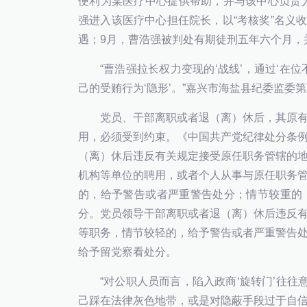
便利为某医疗中心提供帮助，并与该中心负责人
强进入该医疗中心担任院长，以“考核奖”名义收
遇；9月，曹浩强被判处有期徒刑五年六个月，
“曹浩强拉长权力变现的‘战线’，通过‘在
己的受贿行为‘隐形’。”嘉兴市海盐县纪委监委
党员、干部离职或者退（离）休后，其原
用，必须受到约束。《中国共产党纪律处分条
（离）休后违反有关规定接受原任职务管辖的
机构等单位的聘用，或者个人从事与原任职务
的，给予警告或者严重警告处分；情节较重的
分。党员领导干部离职或者退（离）休后违反
等职务，情节较轻的，给予警告或者严重警告
给予留党察看处分。
“对公职人员而言，陷入政商‘旋转门’往往
己踩在法律灰色地带，或是对隐蔽手段过于自