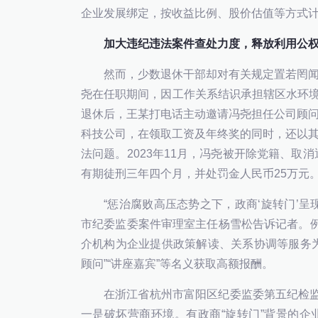
企业发展绑定，按收益比例、股价估值等方式计
加大违纪违法案件查处力度，释放利用公
然而，少数退休干部却对有关规定置若罔
尧在任职期间，因工作关系结识承担辖区水环境
退休后，王某打电话主动邀请冯尧担任公司顾
科技公司，在领取工资及年终奖的同时，还以
法问题。2023年11月，冯尧被开除党籍、取
有期徒刑三年四个月，并处罚金人民币25万元
“惩治腐败高压态势之下，政商‘旋转门’
市纪委监委案件审理室主任杨雪松告诉记者。例
介机构为企业提供政策解读、关系协调等服务
顾问”“讲座嘉宾”等名义获取高额报酬。
在浙江省杭州市富阳区纪委监委第五纪检监
一是破坏营商环境。有政商“旋转门”背景的