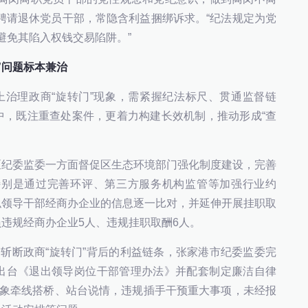
聘请退休党员干部，常隐含利益捆绑诉求。“纪法规定为党
避免其陷入权钱交易陷阱。”
”问题标本兼治
上治理政商“旋转门”现象，需紧握纪法标尺、贯通监督链
中，既注重查处案件，更着力构建长效机制，推动形成“查
区纪委监委一方面督促区生态环境部门强化制度建设，完善
特别是通过完善环评、第三方服务机构监管等加强行业约
似领导干部经商办企业的信息逐一比对，并延伸开展挂职取
违规经商办企业5人、违规挂职取酬6人。
为斩断政商“旋转门”背后的利益链条，张家港市纪委监委完
出台《退出领导岗位干部管理办法》并配套制定廉洁自律
对象牵线搭桥、站台说情，违规插手干预重大事项，未经报